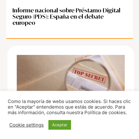
Informe nacional sobre Préstamo Digital
Seguro (PDS): España en el debate
europeo
Como la mayoría de webs usamos cookies. Si haces clic
en "Aceptar" entendemos que estás de acuerdo. Para
más información, consulta nuestra Política de cookies.
ARCHIVOS
,
LEGISLACIÓN
,
POLÍTICAS PÚBLICAS
Archivos y transparencia ante la nueva Ley
Cookie settings
Aceptar
de Información Clasificada