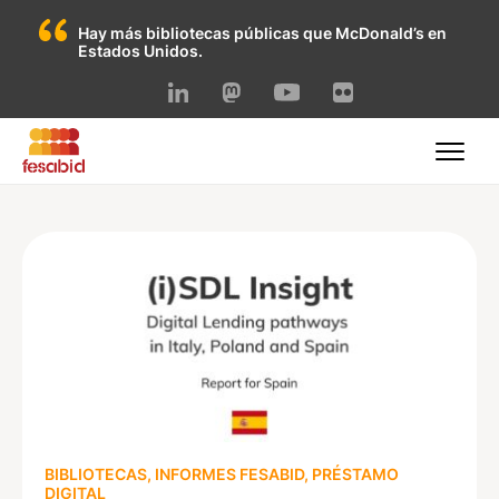
Hay más bibliotecas públicas que McDonald’s en
Estados Unidos.
Skip
to
content
BIBLIOTECAS
,
INFORMES FESABID
,
PRÉSTAMO
DIGITAL