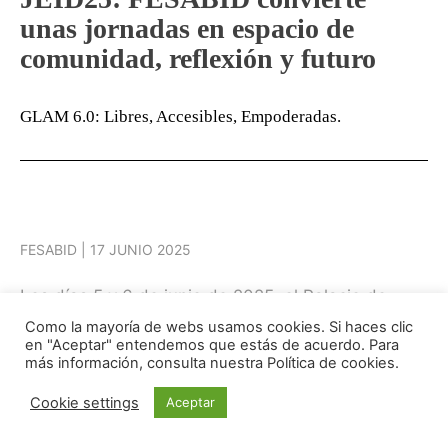
unas jornadas en espacio de
comunidad, reflexión y futuro
GLAM 6.0: Libres, Accesibles, Empoderadas.
FESABID | 17 JUNIO 2025
Los días 5 y 6 de junio de 2025, el Palacio de
Congresos Europa de Vitoria-Gasteiz reunió
Como la mayoría de webs usamos cookies. Si haces clic
en "Aceptar" entendemos que estás de acuerdo. Para
a profesionales de bibliotecas, archivos, museos y
más información, consulta nuestra Política de cookies.
centros de documentación de todo el país en el
marco de las
XIX Jornadas Españolas de
Cookie settings
Aceptar
Información y Documentación (JEID25)
,