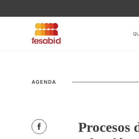
QU
Skip
to
content
AGENDA
Procesos d