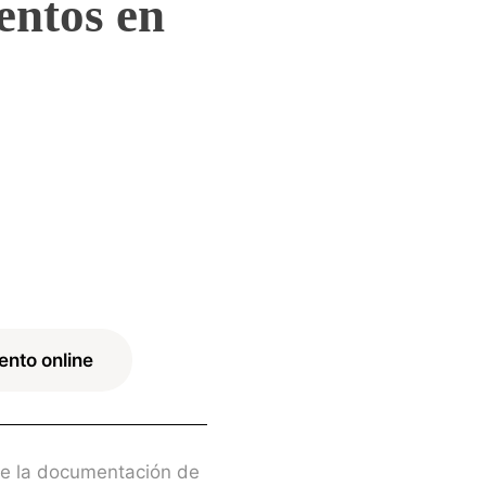
entos en
ento online
 de la documentación de