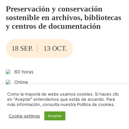
Preservación y conservación
sostenible en archivos, bibliotecas
y centros de documentación
18 SEP.
13 OCT.
60 horas
Online
Formación
Como la mayoría de webs usamos cookies. Si haces clic
en "Aceptar" entendemos que estás de acuerdo. Para
Sociedad Española de Documentación e
más información, consulta nuestra Política de cookies.
Información Científica (SEDIC)
Cookie settings
Aceptar
Evento online