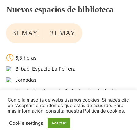
Nuevos espacios de biblioteca
31 MAY.
31 MAY.
6,5 horas
Bilbao, Espacio La Perrera
Jornadas
Asociación Vasca de Profesionales de Archivos,
Bibliotecas y Centros de Documentación /
Como la mayoría de webs usamos cookies. Si haces clic
Artxibo, Liburutegui eta Dokumentazio
Zentroetako Profesionalen Euskal Elkartea
en "Aceptar" entendemos que estás de acuerdo. Para
(ALDEE)
más información, consulta nuestra Política de cookies.
Cookie settings
Aceptar
Evento online