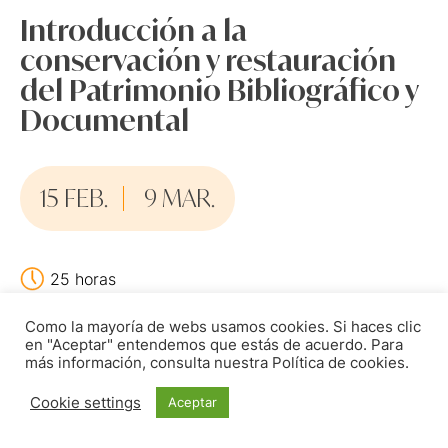
Introducción a la
conservación y restauración
del Patrimonio Bibliográfico y
Documental
15 FEB.
9 MAR.
25 horas
Moodle
Como la mayoría de webs usamos cookies. Si haces clic
en "Aceptar" entendemos que estás de acuerdo. Para
Formación
más información, consulta nuestra Política de cookies.
Asociación de Archiveros de Castilla y León
(ACAL)
Cookie settings
Aceptar