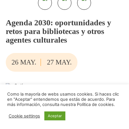
Agenda 2030: oportunidades y
retos para bibliotecas y otros
agentes culturales
26 MAY.
27 MAY.
2 días
Como la mayoría de webs usamos cookies. Si haces clic
Los Llanos, Santa Cruz de Tenerife y online
en "Aceptar" entendemos que estás de acuerdo. Para
más información, consulta nuestra Política de cookies.
Otros eventos
Cookie settings
Aceptar
La Palma Escuela de Cultura y ByD Canarias