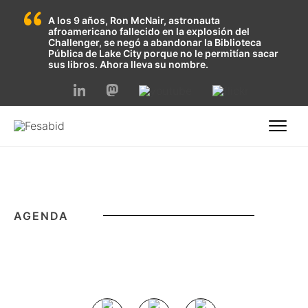
A los 9 años, Ron McNair, astronauta
afroamericano fallecido en la explosión del
Challenger, se negó a abandonar la Biblioteca
Pública de Lake City porque no le permitían sacar
sus libros. Ahora lleva su nombre.
Skip
to
content
AGENDA